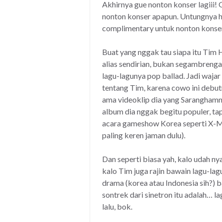
Akhirnya gue nonton konser lagiii! G
nonton konser apapun. Untungnya h
complimentary untuk nonton konse
Buat yang nggak tau siapa itu Tim H
alias sendirian, bukan segambreng
lagu-lagunya pop ballad. Jadi wajar
tentang Tim, karena cowo ini debutn
ama videoklip dia yang Saranghamn
album dia nggak begitu populer, tap
acara gameshow Korea seperti X-M
paling keren jaman dulu).
Dan seperti biasa yah, kalo udah n
kalo Tim juga rajin bawain lagu-lag
drama (korea atau Indonesia sih?) b
sontrek dari sinetron itu adalah… l
lalu, bok.