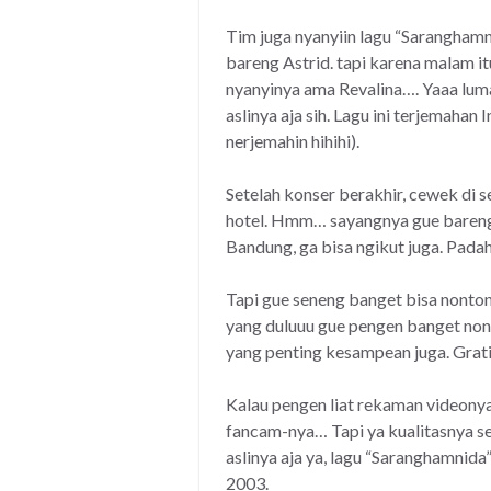
Tim juga nyanyiin lagu “Saranghamni
bareng Astrid. tapi karena malam itu
nyanyinya ama Revalina…. Yaaa lumay
aslinya aja sih. Lagu ini terjemahan
nerjemahin hihihi).
Setelah konser berakhir, cewek di s
hotel. Hmm… sayangnya gue bareng
Bandung, ga bisa ngikut juga. Padaha
Tapi gue seneng banget bisa nonton
yang duluuu gue pengen banget nont
yang penting kesampean juga. Grati
Kalau pengen liat rekaman videonya
fancam-nya… Tapi ya kualitasnya s
aslinya aja ya, lagu “Saranghamnida”
2003.