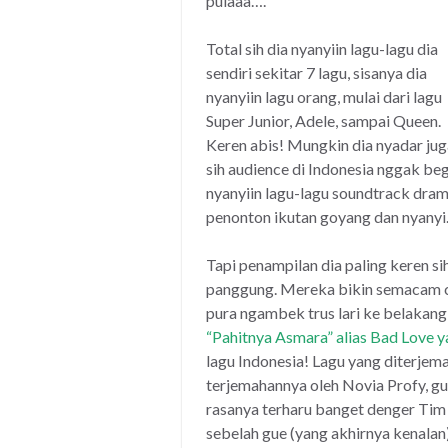
pulaaa….
Total sih dia nyanyiin lagu-lagu dia
sendiri sekitar 7 lagu, sisanya dia
nyanyiin lagu orang, mulai dari lagu
Super Junior, Adele, sampai Queen.
Keren abis! Mungkin dia nyadar jug
sih audience di Indonesia nggak be
nyanyiin lagu-lagu soundtrack drama
penonton ikutan goyang dan nyanyi
Tapi penampilan dia paling keren si
panggung. Mereka bikin semacam cup
pura ngambek trus lari ke belakan
“Pahitnya Asmara” alias Bad Love y
lagu Indonesia! Lagu yang diterje
terjemahannya oleh Novia Profy, gu
rasanya terharu banget denger Tim
sebelah gue (yang akhirnya kenalan