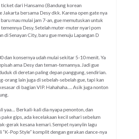
 ticket dari Hansamo (Bandung korean
e Jakarta bersama Desy dkk. Karena open gate nya
r baru mau mulai jam 7-an, gue memutuskan untuk
 temennya Desy. Setelah muter-muter nyari pom
n di Senayan City, baru gue menuju Lapangan D
0 dan konsernya udah mulai sekitar 5-10 menit. Ya
kepisah ama Desy dan teman-temannya. Jadi gue
uduk di deretan paling depan panggung, sendirian.
g-orang lain juga di sebelah-sebelah gue, tapi kan
 kesasar di bagian VIP. Hahahaha…. Asik juga nonton
ung.
 yaa… Berkali-kali dia nyapa penonton, dan
a pake gips, ada kecelakaan kecil sehari sebelum
rak-gerak kesana kemari. Sempet nyanyiin lagu
di “K-Pop Style” komplit dengan gerakan dance-nya