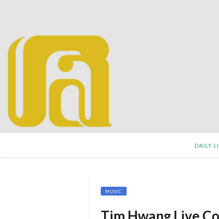
DAILY L
MUSIC
Tim Hwang Live Con