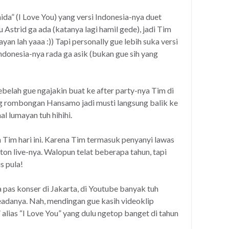
da” (I Love You) yang versi Indonesia-nya duet
 Astrid ga ada (katanya lagi hamil gede), jadi Tim
an lah yaaa :)) Tapi personally gue lebih suka versi
 Indonesia-nya rada ga asik (bukan gue sih yang
ebelah gue ngajakin buat ke after party-nya Tim di
 rombongan Hansamo jadi musti langsung balik ke
l lumayan tuh hihihi.
 Tim hari ini. Karena Tim termasuk penyanyi lawas
on live-nya. Walopun telat beberapa tahun, tapi
s pula!
 pas konser di Jakarta, di Youtube banyak tuh
eadanya. Nah, mendingan gue kasih videoklip
 alias “I Love You” yang dulu ngetop banget di tahun