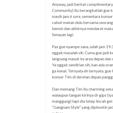
Anyway, jadi berkat complimentary
Community) itu berangkatlah gue k
masih jam 6 sore, sementara konse
cabut makan dulu bersama seorang
bensin dan akhirnya mendarat maka
Senayan lagi.
Pas gue nyampe sana, udah jam 19.3
nggak masalah sih. Cuma gue jadi 
langsung masuk ke area depan dan d
Ya nggak sendirian sih, kan ada oran
ga kenal. Ternyata eh ternyata, gue
konser Tim di deretan depan pangg
Dan memang Tim itu charming sekali
walaupun tangan kirinya di-gips (iy
manggung) tapi dia tetep lincah ge
“Gangnam Style” yang diplesetin ja