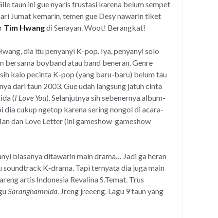
ile taun ini gue nyaris frustasi karena belum sempet
ari Jumat kemarin, temen gue Desy nawarin tiket
r
Tim Hwang
di Senayan. Woot! Berangkat!
wang, dia itu penyanyi K-pop. Iya, penyanyi solo
an bersama boyband atau band beneran. Genre
 sih kalo pecinta K-pop (yang baru-baru) belum tau
ya dari taun 2003. Gue udah langsung jatuh cinta
ida (
I Love You
). Selanjutnya sih sebenernya album-
i dia cukup ngetop karena sering nongol di acara-
an dan Love Letter (ini gameshow-gameshow
yanyi biasanya ditawarin main drama… Jadi ga heran
u soundtrack K-drama. Tapi ternyata dia juga main
areng artis Indonesia Revalina S.Temat. Trus
agu
Saranghamnida
. Jreng jreeeng. Lagu 9 taun yang