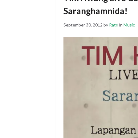
Saranghamnida!
Posted
September 30, 2012
by
Ratri
in
Music
on