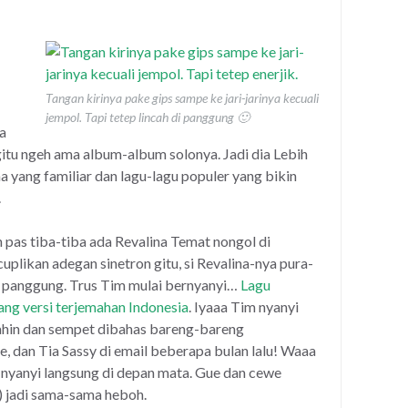
Tangan kirinya pake gips sampe ke jari-jarinya kecuali
jempol. Tapi tetep lincah di panggung 🙂
a
gitu ngeh ama album-album solonya. Jadi dia Lebih
 yang familiar dan lagu-lagu populer yang bikin
.
h pas tiba-tiba ada Revalina Temat nongol di
likan adegan sinetron gitu, si Revalina-nya pura-
g panggung. Trus Tim mulai bernyanyi…
Lagu
ang versi terjemahan Indonesia
. Iyaaa Tim nyanyi
mahin dan sempet dibahas bareng-bareng
e, dan Tia Sassy di email beberapa bulan lalu! Waaa
 nyanyi langsung di depan mata. Gue dan cewe
) jadi sama-sama heboh.