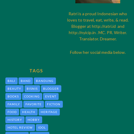
Ratri is a proud Indonesian who
loves to travel, eat, write, & read.
Blogger at
http://
ratri.id
and
http://
nyicip.in
. MC. PR. Writer.
Translator. Dreamer.
Follow her social media below.
TAGS
BALI
BAND
BANDUNG
BEAUTY
BISNIS
BLOGGER
BOOKS
COOKING
EVENT
FAMILY
FAVORITE
FICTION
FOOD
HEALTH
HERITAGE
HISTORY
HOBBY
HOTEL REVIEW
IDOL