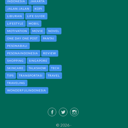
INDONESIA
JAKARTA
JALAN-JALAN
KOPI
LIBURAN
LIFE GUIDE
LIFESTYLE
MOBIL
MOTIVATION
MOVIE
NOVEL
ONE DAY ONE POST
PANTAI
PESONABALI
PESONAINDONESIA
REVIEW
SHOPPING
SINGAPORE
SKINCARE
TALKSHOW
TECH
TIPS
TRANSPORTASI
TRAVEL
TRAVELING
WONDERFULINDONESIA
Facebook
Twitter
Instagram
© 2026 ·