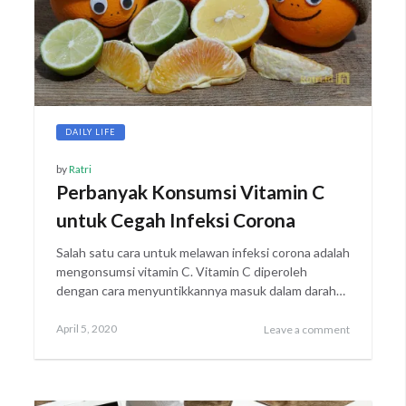
DAILY LIFE
by
Ratri
Perbanyak Konsumsi Vitamin C
untuk Cegah Infeksi Corona
Salah satu cara untuk melawan infeksi corona adalah
mengonsumsi vitamin C. Vitamin C diperoleh
dengan cara menyuntikkannya masuk dalam darah…
Posted
April
April 5, 2020
Leave a comment
on
25,
2020