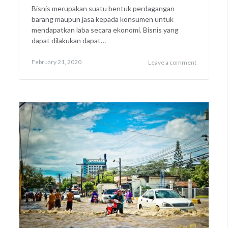
Bisnis merupakan suatu bentuk perdagangan
barang maupun jasa kepada konsumen untuk
mendapatkan laba secara ekonomi. Bisnis yang
dapat dilakukan dapat…
Posted
February
February 21, 2020
Leave a comment
on
21,
2020