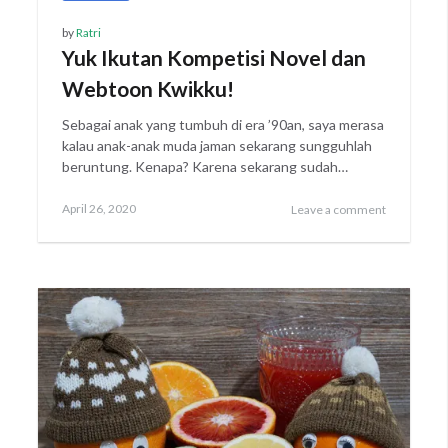
by
Ratri
Yuk Ikutan Kompetisi Novel dan
Webtoon Kwikku!
Sebagai anak yang tumbuh di era ’90an, saya merasa
kalau anak-anak muda jaman sekarang sungguhlah
beruntung. Kenapa? Karena sekarang sudah…
Posted
April
April 26, 2020
Leave a comment
on
26,
2020