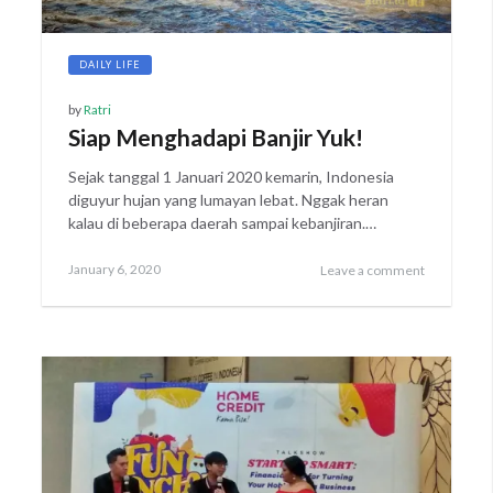
DAILY LIFE
by
Ratri
Siap Menghadapi Banjir Yuk!
Sejak tanggal 1 Januari 2020 kemarin, Indonesia
diguyur hujan yang lumayan lebat. Nggak heran
kalau di beberapa daerah sampai kebanjiran.…
Posted
January
January 6, 2020
Leave a comment
on
12,
2020