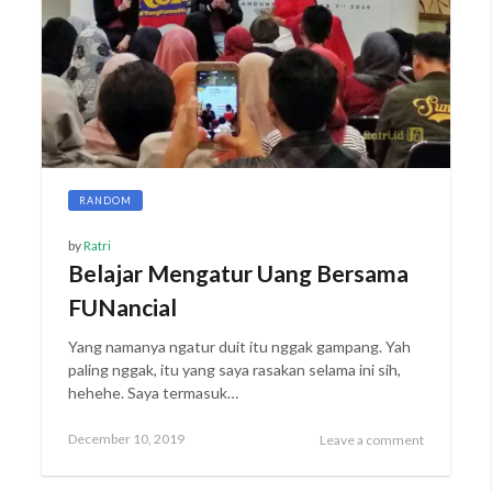
RANDOM
by
Ratri
Belajar Mengatur Uang Bersama
FUNancial
Yang namanya ngatur duit itu nggak gampang. Yah
paling nggak, itu yang saya rasakan selama ini sih,
hehehe. Saya termasuk…
Posted
December
December 10, 2019
Leave a comment
on
12,
2019