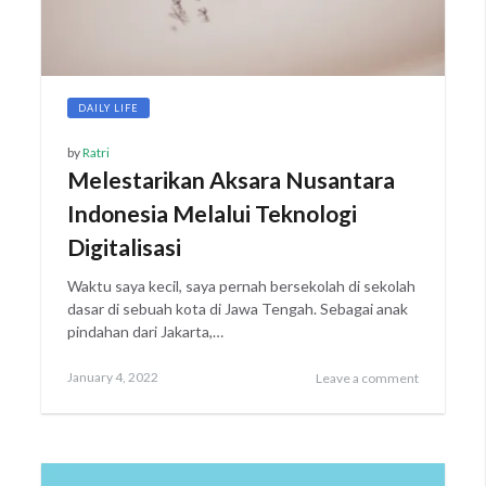
DAILY LIFE
by
Ratri
Melestarikan Aksara Nusantara
Indonesia Melalui Teknologi
Digitalisasi
Waktu saya kecil, saya pernah bersekolah di sekolah
dasar di sebuah kota di Jawa Tengah. Sebagai anak
pindahan dari Jakarta,…
Posted
January
January 4, 2022
Leave a comment
on
7,
2022