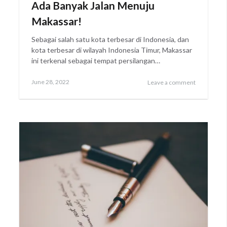
Ada Banyak Jalan Menuju
Makassar!
Sebagai salah satu kota terbesar di Indonesia, dan
kota terbesar di wilayah Indonesia Timur, Makassar
ini terkenal sebagai tempat persilangan…
Posted
June 28, 2022
Leave a comment
on