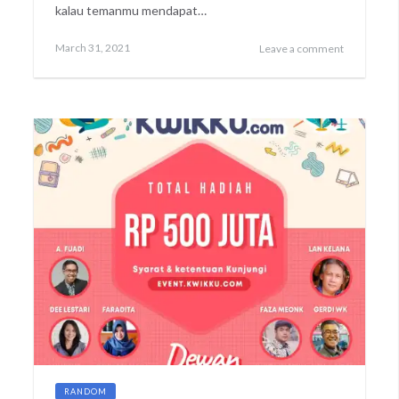
kalau temanmu mendapat…
Posted
April
March 31, 2021
Leave a comment
on
1,
2021
RANDOM