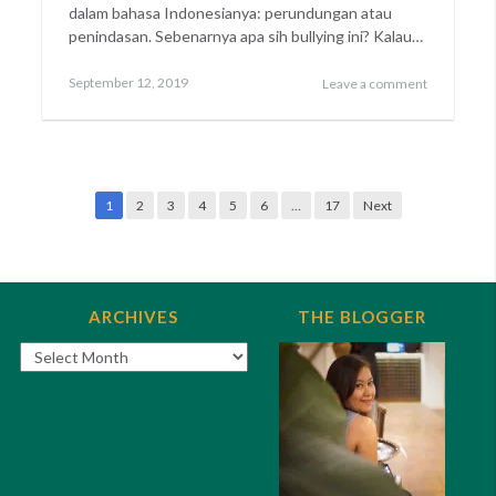
dalam bahasa Indonesianya: perundungan atau
penindasan. Sebenarnya apa sih bullying ini? Kalau…
Posted
September
September 12, 2019
Leave a comment
on
13,
2019
Posts
1
2
3
4
5
6
…
17
Next
navigation
ARCHIVES
THE BLOGGER
Archives