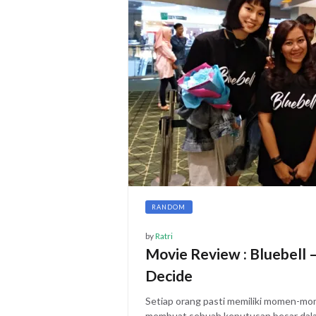
RANDOM
by
Ratri
Movie Review : Bluebell 
Decide
Setiap orang pasti memiliki momen-mom
membuat sebuah keputusan besar dala