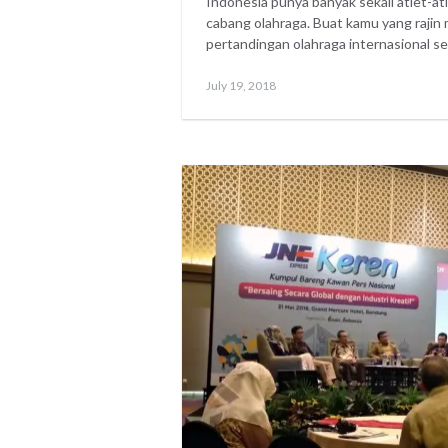
Indonesia punya banyak sekali atlet-at
cabang olahraga. Buat kamu yang raji
pertandingan olahraga internasional s
Posted
July
July 19, 2018
on
22,
2018