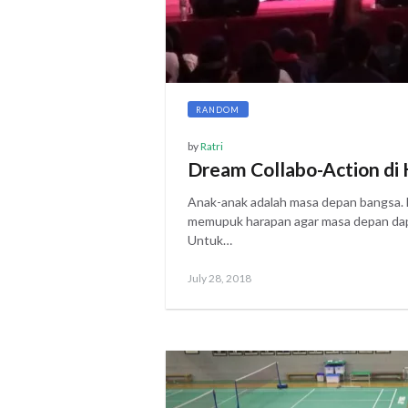
RANDOM
by
Ratri
Dream Collabo-Action di 
Anak-anak adalah masa depan bangsa. Da
memupuk harapan agar masa depan dapat
Untuk…
Posted
July
July 28, 2018
on
30,
2018