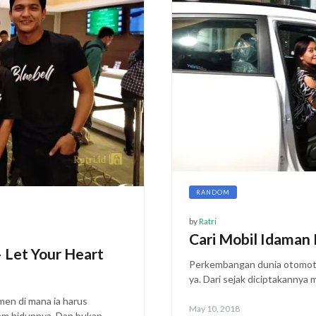
RANDOM
by
Ratri
Cari Mobil Idaman
– Let Your Heart
Perkembangan dunia otomotif
ya. Dari sejak diciptakannya
en di mana ia harus
Posted
May 10, 2018
m hidupnya. Dan bukan