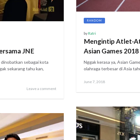
RANDOM
by
Ratri
Mengintip Atlet-At
 Bersama JNE
Asian Games 2018
h dinobatkan sebagai kota
Nggak kerasa ya, Asian Games
gak sekarang tahu kan,
olahraga terbesar di Asia tah
Posted
June
June 7, 2018
Leave a comment
on
8,
2018