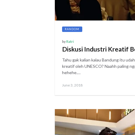
RANDOM
by
Ratri
Diskusi Industri Kreatif
Tahu gak kalian kalau Bandung itu uda
kreatif oleh UNESCO? Naahh paling ng
hehehe.…
Posted
June 3, 2018
on