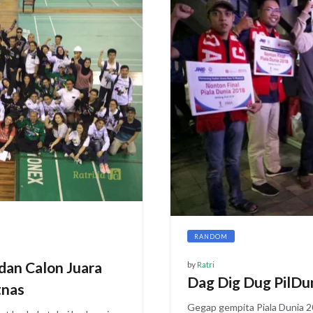
RANDOM
dan Calon Juara
by
Ratri
Dag Dig Dug PilDu
tnas
Gegap gempita Piala Dunia 2