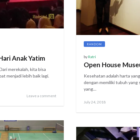
RANDOM
Hari Anak Yatim
by
Ratri
Open House Muse
ri merekalah, kita bisa
 menjadi lebih baik lagi.
Kesehatan adalah harta yang
dengan memiliki tubuh yang s
yang…
Leave a comment
Posted
July
July 24, 2018
on
29,
2018