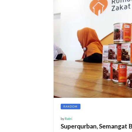
RANDOM
by
Ratri
Superqurban, Semangat B