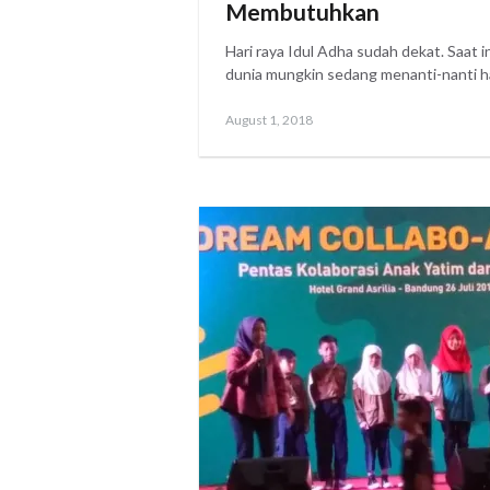
Membutuhkan
Hari raya Idul Adha sudah dekat. Saat i
dunia mungkin sedang menanti-nanti har
Posted
August
August 1, 2018
on
2,
2018