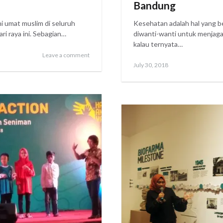
Bandung
ni umat muslim di seluruh
Kesehatan adalah hal yang be
i raya ini. Sebagian…
diwanti-wanti untuk menjaga
kalau ternyata…
Leave a comment
Posted
August
July 30, 2018
on
8,
2018