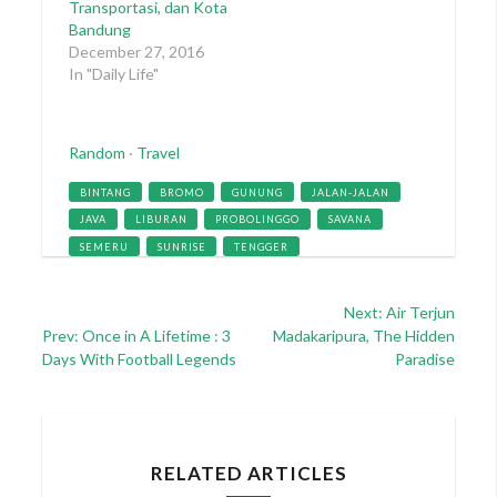
Transportasi, dan Kota
Bandung
December 27, 2016
In "Daily Life"
Categories
Random
·
Travel
Tags
BINTANG
BROMO
GUNUNG
JALAN-JALAN
JAVA
LIBURAN
PROBOLINGGO
SAVANA
SEMERU
SUNRISE
TENGGER
Post
Next: Air Terjun
Prev: Once in A Lifetime : 3
Madakaripura, The Hidden
navigation
Days With Football Legends
Paradise
RELATED ARTICLES