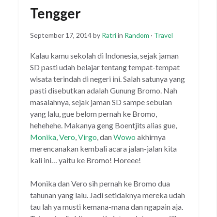
Tengger
Posted
September 17, 2014
by
Ratri
in
Random
·
Travel
on
Kalau kamu sekolah di Indonesia, sejak jaman
SD pasti udah belajar tentang tempat-tempat
wisata terindah di negeri ini. Salah satunya yang
pasti disebutkan adalah Gunung Bromo. Nah
masalahnya, sejak jaman SD sampe sebulan
yang lalu, gue belom pernah ke Bromo,
hehehehe. Makanya geng Boentjits alias gue,
Monika
,
Vero
,
Virgo
, dan
Wowo
akhirnya
merencanakan kembali acara jalan-jalan kita
kali ini… yaitu ke Bromo! Horeee!
Monika dan Vero sih pernah ke Bromo dua
tahunan yang lalu. Jadi setidaknya mereka udah
tau lah ya musti kemana-mana dan ngapain aja.