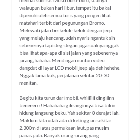
melihat sunrise. Musti buru-buru, soalnya
walaupun bukan hari libur, tempat itu bakal
dipenuhi oleh semua turis yang pengen lihat
matahari terbit dari pegunungan Bromo.
Melewati jalan berkelok-kelok dengan jeep
yang melaju kencang, udah nyaris ngantuk sih
sebenernya tapi deg-degan juga soalnya nggak
bisa lihat apa-apa di sisi jalan yang sebenernya
jurang, hahaha. Mendingan nonton video
dangdut di layar LCD mobil jeep aja deh hehehe.
Nggak lama kok, perjalanan sekitar 20-30
menitan.
Begitu kita turun dari mobil, whiiiiiii dingiiinn
beneeerrr! Hahahaha gile anginnya bisa bikin
hidung langsung beku. Yah sekitar 8 derajat lah.
Maklum kita udah ada di ketinggian sekitar
2,300m di atas permukaan laut, pas musim
panas pula. Banyak orang-orang yang