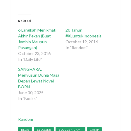
Related
6 Langkah Menikmati
20 Tahun
Akhir Pekan (Buat
#XLuntukIndonesia
Jomblo Maupun
October 19, 2016
Pasangan)
In "Random"
October 23, 2016
In "Daily Life"
SANGHARA:
Menyusuri Dunia Masa
Depan Lewat Novel
BORN
June 30, 2025
In "Books"
Categories
Random
Tags
BLOG
BLOGGER
BLOGGER CAMP
CAMP