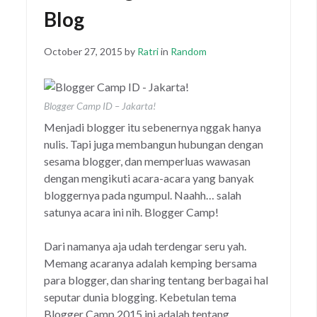
Blog
Posted
October 27, 2015
by
Ratri
in
Random
on
Blogger Camp ID – Jakarta!
Menjadi blogger itu sebenernya nggak hanya
nulis. Tapi juga membangun hubungan dengan
sesama blogger, dan memperluas wawasan
dengan mengikuti acara-acara yang banyak
bloggernya pada ngumpul. Naahh… salah
satunya acara ini nih. Blogger Camp!
Dari namanya aja udah terdengar seru yah.
Memang acaranya adalah kemping bersama
para blogger, dan sharing tentang berbagai hal
seputar dunia blogging. Kebetulan tema
Blogger Camp 2015 ini adalah tentang