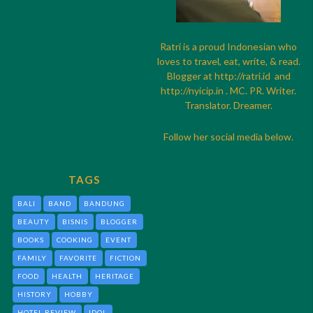
Ratri is a proud Indonesian who
loves to travel, eat, write, & read.
Blogger at
http://
ratri.id
and
http://
nyicip.in
. MC. PR. Writer.
Translator. Dreamer.
Follow her social media below.
TAGS
BALI
BAND
BANDUNG
BEAUTY
BISNIS
BLOGGER
BOOKS
COOKING
EVENT
FAMILY
FAVORITE
FICTION
FOOD
HEALTH
HERITAGE
HISTORY
HOBBY
HOTEL REVIEW
IDOL