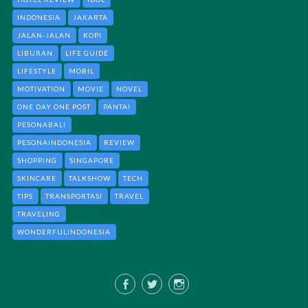
INDONESIA
JAKARTA
JALAN-JALAN
KOPI
LIBURAN
LIFE GUIDE
LIFESTYLE
MOBIL
MOTIVATION
MOVIE
NOVEL
ONE DAY ONE POST
PANTAI
PESONABALI
PESONAINDONESIA
REVIEW
SHOPPING
SINGAPORE
SKINCARE
TALKSHOW
TECH
TIPS
TRANSPORTASI
TRAVEL
TRAVELING
WONDERFULINDONESIA
Facebook
Twitter
Instagram