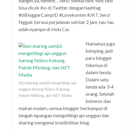
banget ya, hehehe… Seru! Semua twit-twit tadi
bisa dicek lho di Twitter dengan hashtag
#bBloggerCampID #Lovekonten #JKT. Seru!
Nggak berasa perjalanan sekitar 2 jam, tau-tau
udah nyampe di Hulu Cai.
Namanya juga
kemping, jadi
para blogger
tidurnya di
dalam tenda.
Dalam satu
Sesi sharing sambil mengelilingi api
tenda ada 3-4
unggun bareng Ndoro Kakung,
orang. Setelah
Pakde Mbilung, dan NET Media
beberes dan
makan malam, semua blogger berkumpul di
tengah lapangan mengelilingi api unggun dan
sharing mengenai kredibilitas blog.