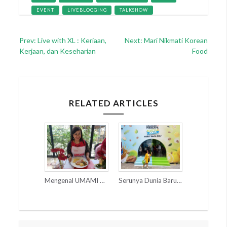
EVENT
LIVEBLOGGING
TALKSHOW
Post
Prev: Live with XL : Keriaan,
Next: Mari Nikmati Korean
Kerjaan, dan Keseharian
Food
navigation
RELATED ARTICLES
Mengenal UMAMI dan MSG
Serunya Dunia Baru NESCAFÉ Mashup World