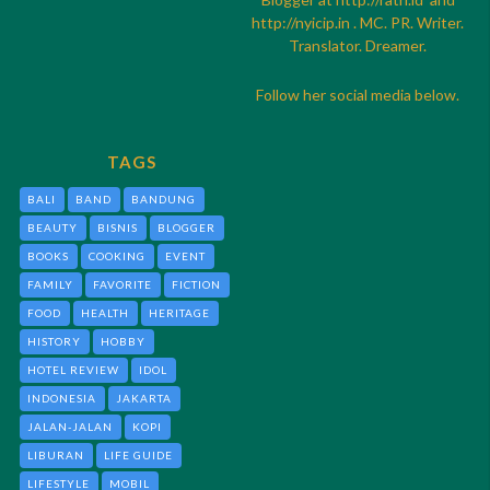
http://
nyicip.in
. MC. PR. Writer.
Translator. Dreamer.
Follow her social media below.
TAGS
BALI
BAND
BANDUNG
BEAUTY
BISNIS
BLOGGER
BOOKS
COOKING
EVENT
FAMILY
FAVORITE
FICTION
FOOD
HEALTH
HERITAGE
HISTORY
HOBBY
HOTEL REVIEW
IDOL
INDONESIA
JAKARTA
JALAN-JALAN
KOPI
LIBURAN
LIFE GUIDE
LIFESTYLE
MOBIL