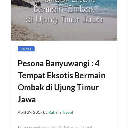
TRAVEL
Pesona Banyuwangi : 4
Tempat Eksotis Bermain
Ombak di Ujung Timur
Jawa
Posted
April 29, 2017
by
Ratri
in
Travel
on
Kunjungi pantai-pantai asik di Banyuwangi ini!