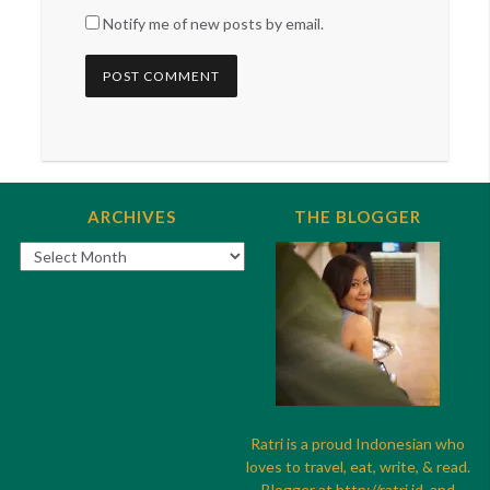
Notify me of new posts by email.
ARCHIVES
THE BLOGGER
Archives
Ratri is a proud Indonesian who
loves to travel, eat, write, & read.
Blogger at
http://
ratri.id
and