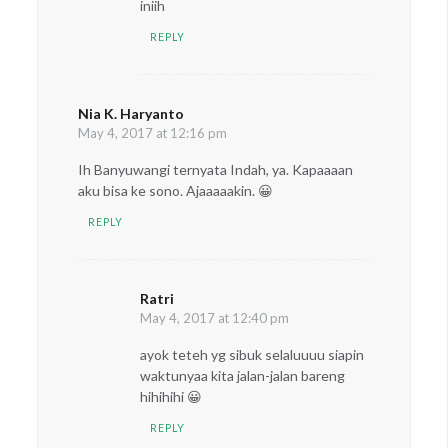
iniih
REPLY
Nia K. Haryanto
says:
May 4, 2017 at 12:16 pm
Ih Banyuwangi ternyata Indah, ya. Kapaaaan
aku bisa ke sono. Ajaaaaakin. 😀
REPLY
Ratri
says:
May 4, 2017 at 12:40 pm
ayok teteh yg sibuk selaluuuu siapin
waktunyaa kita jalan-jalan bareng
hihihihi 😀
REPLY