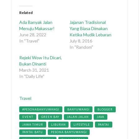
Related
Ada Banyak Jalan
Jajanan Tradisional
Menuju Makassar!
Yang Biasa Dimakan
June 28, 2022
Ketika Mudik Lebaran
In "Travel"
July 8, 2016
In "Random"
Rejeki Wow Itu Dicari,
Bukan Dinanti
March 31, 2021
In "Daily Life"
Categories
Travel
Tags
#PESONABANYUWANGI
BANYUWANGI
BLOGGER
EVENT
GREEN BAY
JALAN-JALAN
JAVA
JAWA TIMUR
LIBURAN
LIFESTYLE
PANTAI
PANTAI BATU
PESONA BANYUWANGI