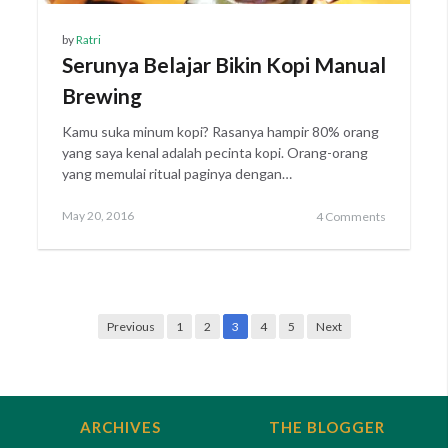
by
Ratri
Serunya Belajar Bikin Kopi Manual
Brewing
Kamu suka minum kopi? Rasanya hampir 80% orang
yang saya kenal adalah pecinta kopi. Orang-orang
yang memulai ritual paginya dengan…
Posted
May 20, 2016
4 Comments
on
Posts
Previous
1
2
3
4
5
Next
navigation
ARCHIVES
THE BLOGGER