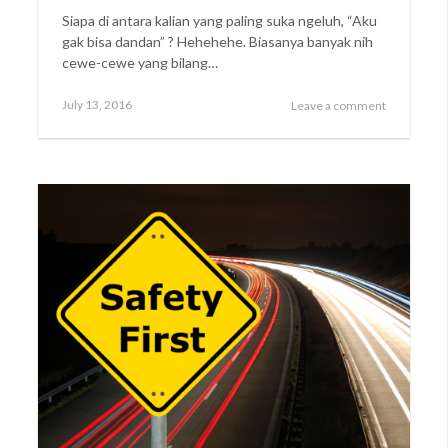
Siapa di antara kalian yang paling suka ngeluh, “Aku
gak bisa dandan” ? Hehehehe. Biasanya banyak nih
cewe-cewe yang bilang…
Posted
July 13, 2016
Leave a comment
on