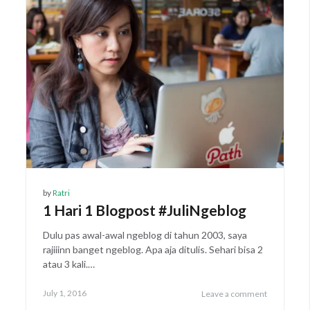
by
Ratri
1 Hari 1 Blogpost #JuliNgeblog
Dulu pas awal-awal ngeblog di tahun 2003, saya
rajiiinn banget ngeblog. Apa aja ditulis. Sehari bisa 2
atau 3 kali.…
Posted
July 1, 2016
Leave a comment
on