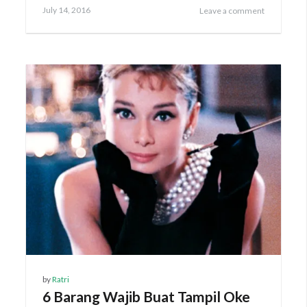
Posted
July 14, 2016
Leave a comment
on
by
Ratri
6 Barang Wajib Buat Tampil Oke