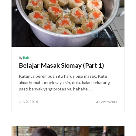
by
Ratri
Belajar Masak Siomay (Part 1)
Katanya perempuan itu harus bisa masak. Kata
almarhumah nenek saya sih, dulu. kalau sekarang
pasti banyak yang protes ya, hehehe.…
Posted
July
July 2, 2016
4 Comments
on
8,
2019