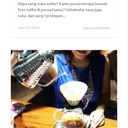
Siapa yang suka selfie? Kamu punya berapa banyak
foto selfie di ponsel kamu? Hehehehe saya juga
suka, dan yang tersimpan…
Posted
June 29, 2016
Leave a comment
on