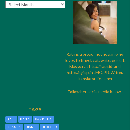
Archives
Ratri is a proud Indonesian who
loves to travel, eat, write, & read.
Blogger at
http://
ratri.id
and
http://
nyicip.in
. MC. PR. Writer.
Translator. Dreamer.
Follow her social media below.
TAGS
BALI
BAND
BANDUNG
BEAUTY
BISNIS
BLOGGER