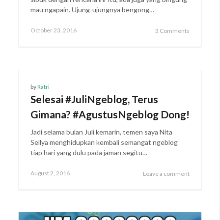
mau ngapain. Ujung-ujungnya bengong…
Posted
October 23, 2016
3 Comments
on
by
Ratri
Selesai #JuliNgeblog, Terus
Gimana? #AgustusNgeblog Dong!
Jadi selama bulan Juli kemarin, temen saya Nita
Sellya menghidupkan kembali semangat ngeblog
tiap hari yang dulu pada jaman segitu…
Posted
August 2, 2016
Leave a comment
on