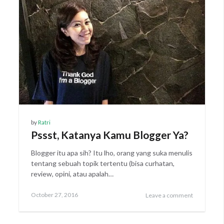
by
Ratri
Pssst, Katanya Kamu Blogger Ya?
Blogger itu apa sih? Itu lho, orang yang suka menulis
tentang sebuah topik tertentu (bisa curhatan,
review, opini, atau apalah…
Posted
October 27, 2016
Leave a comment
on