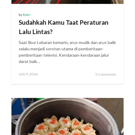
by
Ratri
Sudahkah Kamu Taat Peraturan
Lalu Lintas?
Saat libur Lebaran kemarin, arus mudik dan arus balik
selalu menjadi sorotan utama di pemberitaan-
pemberitaan televisi. Kendaraan-kendaraan jalur
darat baik…
Posted
July 9, 2016
5 Comments
on