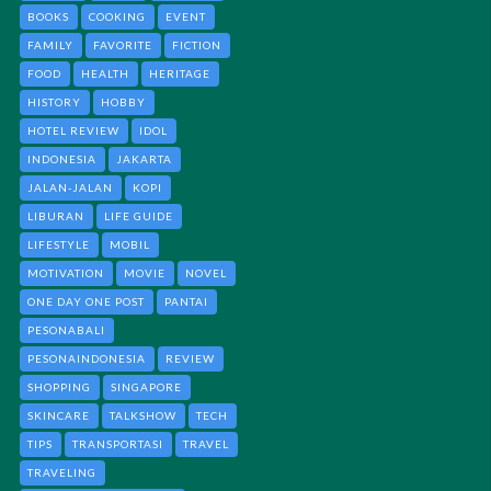
BOOKS
COOKING
EVENT
FAMILY
FAVORITE
FICTION
FOOD
HEALTH
HERITAGE
HISTORY
HOBBY
HOTEL REVIEW
IDOL
INDONESIA
JAKARTA
JALAN-JALAN
KOPI
LIBURAN
LIFE GUIDE
LIFESTYLE
MOBIL
MOTIVATION
MOVIE
NOVEL
ONE DAY ONE POST
PANTAI
PESONABALI
PESONAINDONESIA
REVIEW
SHOPPING
SINGAPORE
SKINCARE
TALKSHOW
TECH
TIPS
TRANSPORTASI
TRAVEL
TRAVELING