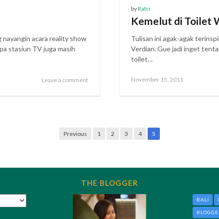
by
Ratri
?
Kemelut di Toilet 
 nayangin acara reality show
Tulisan ini agak-agak terinspi
apa stasiun TV juga masih
Verdian. Gue jadi inget tenta
toilet…
Posted
November 15, 2011
Leave a comment
on
Previous
1
2
3
4
5
THE BLOGGER
BALI
BLOGGE