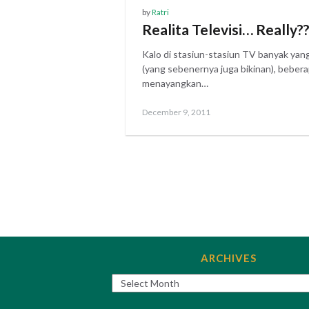
by
Ratri
Realita Televisi… Really?
Kalo di stasiun-stasiun TV banyak yang
(yang sebenernya juga bikinan), beber
menayangkan…
Posted
December 9, 2011
on
Posts
navigation
ARCHIVES
Archives