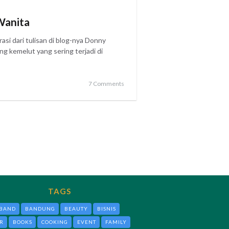
Wanita
rasi dari tulisan di blog-nya Donny
ng kemelut yang sering terjadi di
7 Comments
TAGS
BAND
BANDUNG
BEAUTY
BISNIS
R
BOOKS
COOKING
EVENT
FAMILY